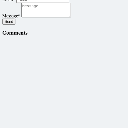
Message*
Send
Comments