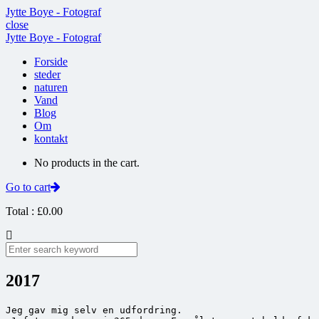
Jytte Boye - Fotograf
close
Jytte Boye - Fotograf
Forside
steder
naturen
Vand
Blog
Om
kontakt
No products in the cart.
Go to cart
Total :
£
0.00
2017
Jeg gav mig selv en udfordring.
