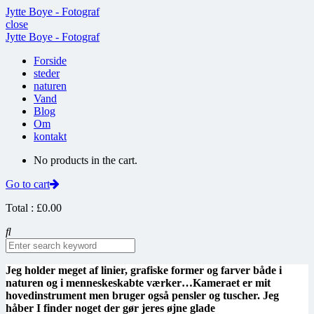
Jytte Boye - Fotograf
close
Jytte Boye - Fotograf
Forside
steder
naturen
Vand
Blog
Om
kontakt
No products in the cart.
Go to cart
Total :
£
0.00
Jeg holder meget af linier, grafiske former og farver både i
naturen og i menneskeskabte værker…Kameraet er mit
hovedinstrument men bruger også pensler og tuscher. Jeg
håber I finder noget der gør jeres øjne glade